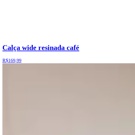
Calça wide resinada café
R$169,99