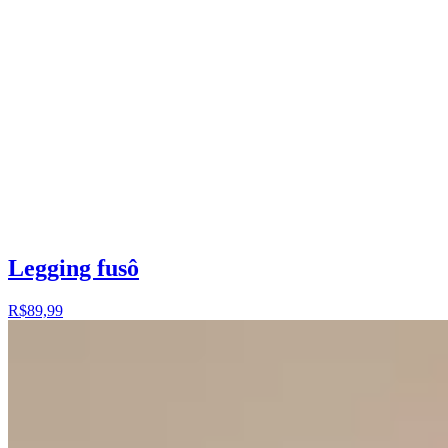
Legging fusô
R$89,99