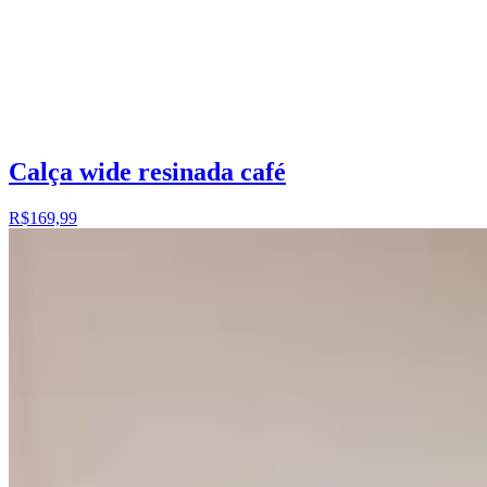
Calça wide resinada café
R$169,99