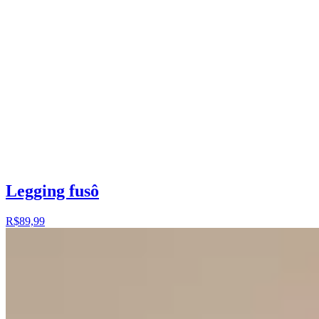
Legging fusô
R$89,99